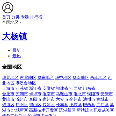
首页
分类
专题
排行榜
全国地区>
大杨镇
最新
最热
全国地区
华北地区
东北地区
华东地区
华中地区
华南地区
西南地区
西
北地区
港澳台地区
上海市
江苏省
浙江省
安徽省
福建省
江西省
山东省
合肥市
芜湖市
蚌埠市
淮南市
马鞍山市
淮北市
铜陵市
安庆市
黄山市
滁州市
阜阳市
宿州市
六安市
亳州市
池州市
宣城市
瑶海区
庐阳区
蜀山区
包河区
长丰县
肥东县
肥西县
庐江县
巢
湖市
北城新区
高新技术开发区
滨湖新区
新站综合开发试验区
政务文化新区
经济技术开发区