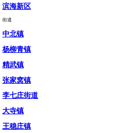
滨海新区
街道
中北镇
杨柳青镇
精武镇
张家窝镇
李七庄街道
大寺镇
王稳庄镇